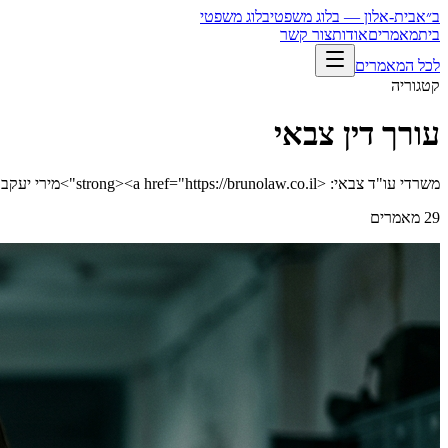
ב״א
בית-אלון — בלוג משפטי
בלוג משפטי
בית
מאמרים
אודות
צור קשר
לכל המאמרים
קטגוריה
עורך דין צבאי
משרדי עו"ד צבאי: <strong><a href="https://brunolaw.co.il">מירי יעקב גביש</a> | <a href="https://grinberglaw.com">עו"ד גרינברג</a></strong>
29
מאמרים