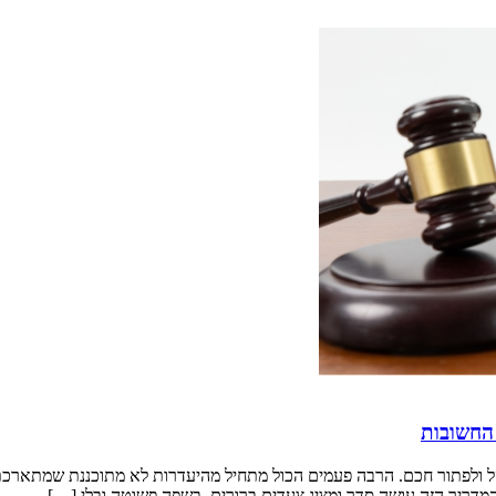
 החשובות
ולפתור חכם. הרבה פעמים הכול מתחיל מהיעדרות לא מתוכננת שמתארכת, וא
המדריך הזה עושה סדר ומציג צעדים ברורים, בשפה פשוטה ובלי […]