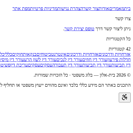
בית
מאמרים
אודות
צור קשר
הצהרת נגישות
מדיניות פרטיות
מפת אתר
צרו קשר
ניתן ליצור קשר דרך
טופס יצירת קשר
.
כל הקטגוריות
42
קטגוריות
אזרחויות ודרכונים
אזרחויות ודרכונים
אינטרנט
ביטוחים
בנקאות
חוקים
כללי
כלל
חדלות פירעון
עורך דין חוזים
עורך דין לנכים
עורך דין לשון הרע
עורך דין מיסי
דין תביעות
עורך דין תביעות
עורך דין תעבורה
עסקים
עסקים
עריכת דין
פשיטת
©
2026
בית-אלון — בלוג משפטי
· כל הזכויות שמורות.
התכנים באתר הם מידע כללי בלבד ואינם מהווים ייעוץ משפטי או תחליף ליי