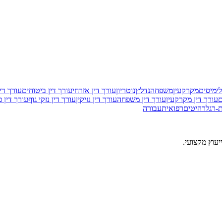
י
מיסים
מקרקעין
משפחה
נדל״ן
נוטריון
עורך דין אזרחי
עורך דין ביטוחים
עורך די
ם
עורך דין מקרקעין
עורך דין משפחה
עורך דין נזיקין
עורך דין נזקי גוף
עורך דין פ
-רגל
רהיטים
רפואי
תעבורה
עוץ מקצועי.