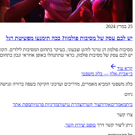
25 במרץ 2024
יש לכם עסק של מסיבות פולמון? ככה תימנעו מפשיטת רגל
מסיבות פולמון הן טרנד לוהט וצבעוני, בעיקר בתחום המסיבות לילדים. ה
יש לכם עסק של מסיבות פולמון, כדאי שתתנהלו באופן אחראי ונבון בתחום
קרא עוד
ב״א
בית-אלון — בלוג משפטי
בלוג משפטי המביא מאמרים, מדריכים ועדכוני חקיקה בשפה ברורה ונגיש
ניווט
בית
מאמרים
אודות
צור קשר
הצהרת נגישות
מדיניות פרטיות
מפת אתר
צרו קשר
ניתן ליצור קשר דרך
טופס יצירת קשר
.