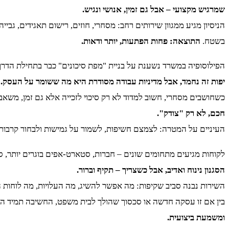
שמרגיש מקצועי – אבל גם זמין, אנושי ונגיש.
הניסיון מגיע ממגוון שירותים רחב: מסחרי, חוזים, רישום תאגידים, גב
בשטח.
התוצאה: פחות הפתעות, יותר ודאות.
הפילוסופיה במשרד נשענת על בניית "מפת סיכונים" כבר בתחילת הדרך
יפות זה נחמד, אבל מדיניות עבודה מסודרת היא מה ששומר על העסק.
כשחושבים מסחרי, חשוב למדוד לא רק סיכוי לזכייה אלא גם זמן, משא
חכם, לא רק "צודק".
העיניים על המטרה: לצמצם חשיפות, לשמור על גמישות ולבחור קרבו
לקוחות מגיעים מתחומים שונים – חברות, סטארט-אפים בוגרים יותר, ס
הסגנון נינוח ואדיב, אבל כשצריך – תקיף וברור.
השירות נבנה סביב שקיפות: מה אפשר להשיג, מה העלויות, מה לוחות ה
בין אם זו עסקה חדשה או סכסוך שהולך לבית משפט, החשיבה תמיד הולי
ומשמעת ביצועית.