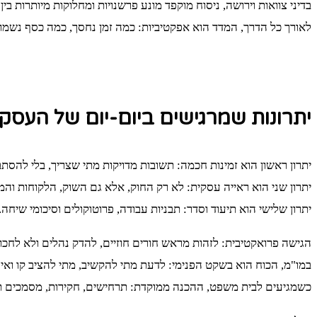
בדיני צוואות וירושה, ניסוח מוקפד מונע פרשנויות ומחלוקות מיותרות 
לאורך כל הדרך, המדד הוא אפקטיביות: כמה זמן נחסך, כמה כסף נשמר
יתרונות שמרגישים ביום-יום של העסק 
יתרון ראשון הוא זמינות חכמה: תשובות מדויקות מתי שצריך, בלי להסתבך 
יתרון שני הוא ראייה עסקית: לא רק החוק, אלא גם השוק, הלקוחות והמ
יתרון שלישי הוא תיעוד וסדר: תבניות עבודה, פרוטוקולים וסיכומי שיח
הגישה פרואקטיבית: לזהות מראש חורים חוזיים, להדק נהלים ולא לחכות
במו"מ, הכוח הוא בשקט הפנימי: לדעת מתי להקשיב, מתי להציב קו ואי
כשמגיעים לבית משפט, ההכנה ממוקדת: תרחישים, חקירות, מסמכים תו