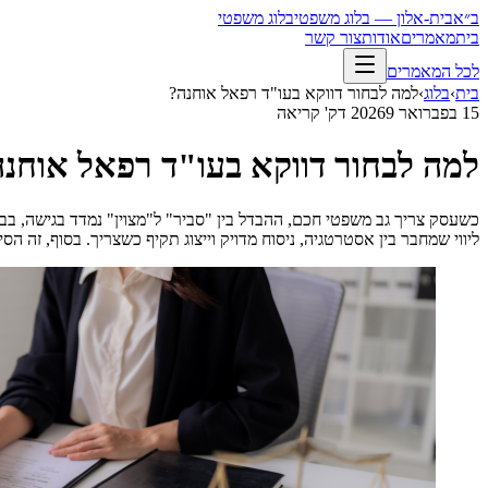
ב״א
בית-אלון — בלוג משפטי
בלוג משפטי
בית
מאמרים
אודות
צור קשר
לכל המאמרים
בית
›
בלוג
›
למה לבחור דווקא בעו"ד רפאל אוחנה?
15 בפברואר 2026
9
דק' קריאה
למה לבחור דווקא בעו"ד רפאל אוחנ
כשעסק צריך גב משפטי חכם, ההבדל בין "סביר" ל"מצוין" נמדד בגישה, ב
ליווי שמחבר בין אסטרטגיה, ניסוח מדויק וייצוג תקיף כשצריך. בסוף, זה 